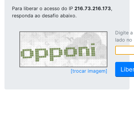
Para liberar o acesso
do IP
216.73.216.173
,
responda ao desafio abaixo.
Digite 
lado no
[trocar imagem]