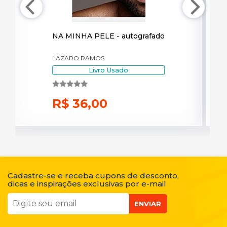
NA MINHA PELE - autografado
Le
Ve
LAZARO RAMOS
Syl
Livro Usado
R$ 36,00
R
Cadastre-se e receba cupons de desconto,
dicas e inspirações exclusivas por e-mail
ENVIAR