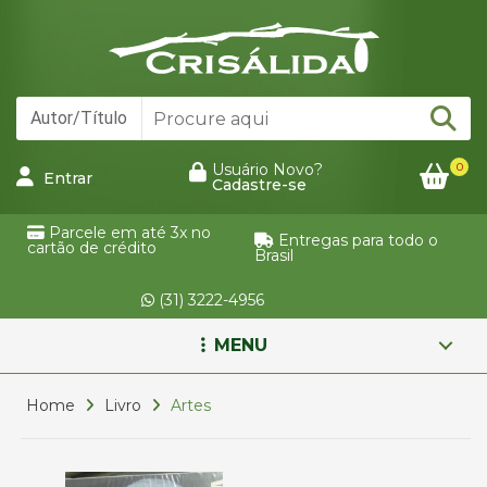
0
Usuário Novo?
Entrar
Cadastre-se
Parcele em até 3x no
Entregas para todo o
cartão de crédito
Brasil
(31) 3222-4956
MENU
Home
Livro
Artes