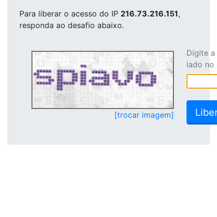
Para liberar o acesso
do IP
216.73.216.151
,
responda ao desafio abaixo.
Digite 
lado no
[trocar imagem]