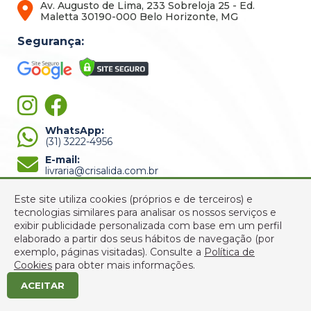
Av. Augusto de Lima, 233 Sobreloja 25 - Ed.
Maletta 30190-000 Belo Horizonte, MG
Segurança:
WhatsApp:
(31) 3222-4956
E-mail:
livraria@crisalida.com.br
Este site utiliza cookies (próprios e de terceiros) e
tecnologias similares para analisar os nossos serviços e
exibir publicidade personalizada com base em um perfil
elaborado a partir dos seus hábitos de navegação (por
exemplo, páginas visitadas).
Consulte a
Política de
© 2022 Crisálida Livraria - Todos os Direitos Reservados -
Cookies
para obter mais informações.
CNPJ: 03.310.289/0001-33
ACEITAR