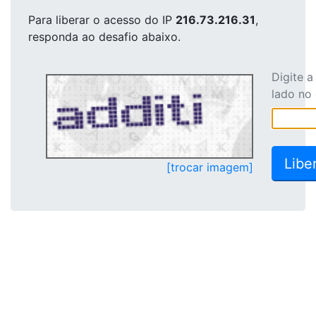
Para liberar o acesso
do IP
216.73.216.31
,
responda ao desafio abaixo.
Digite 
lado no
[trocar imagem]