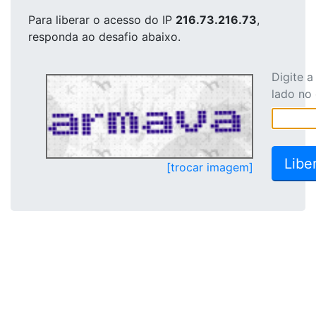
Para liberar o acesso
do IP
216.73.216.73
,
responda ao desafio abaixo.
Digite 
lado no
[trocar imagem]