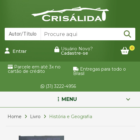
0
Usuário Novo?
Entrar
Cadastre-se
Parcele em até 3x no
Entregas para todo o
cartão de crédito
Brasil
(31) 3222-4956
MENU
Home
Livro
História e Geografia