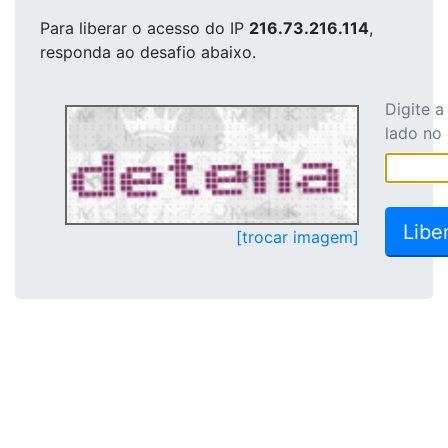
Para liberar o acesso
do IP
216.73.216.114
,
responda ao desafio abaixo.
Digite 
lado no
[trocar imagem]