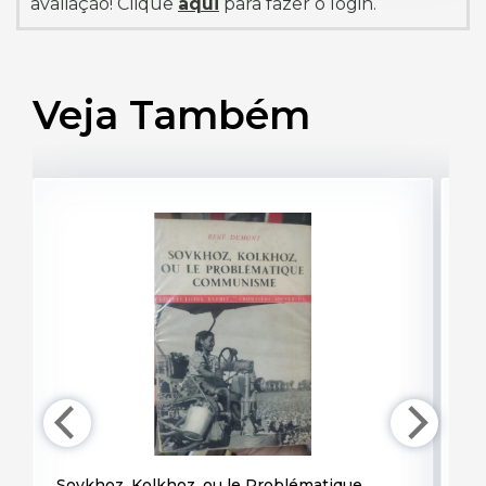
avaliação! Clique
aqui
para fazer o login.
Veja Também
Sovkhoz, Kolkhoz, ou le Problématique