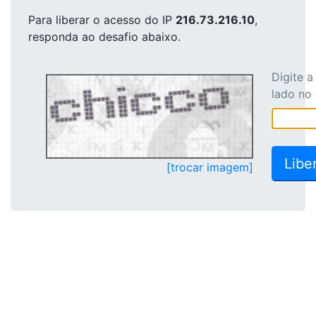
Para liberar o acesso
do IP
216.73.216.10
,
responda ao desafio abaixo.
Digite 
lado no
[trocar imagem]