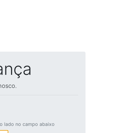
ança
nosco.
ao lado no campo abaixo