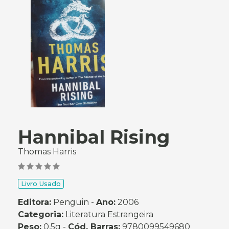
Hannibal Rising
Thomas Harris
Livro Usado
Editora:
Penguin -
Ano:
2006
Categoria:
Literatura Estrangeira
Peso:
0,5g -
Cód. Barras:
9780099549680