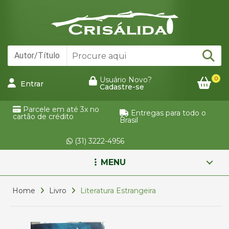
0
Usuário Novo?
Entrar
Cadastre-se
Parcele em até 3x no
Entregas para todo o
cartão de crédito
Brasil
(31) 3222-4956
MENU
Home
Livro
Literatura Estrangeira