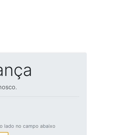
ança
nosco.
ao lado no campo abaixo