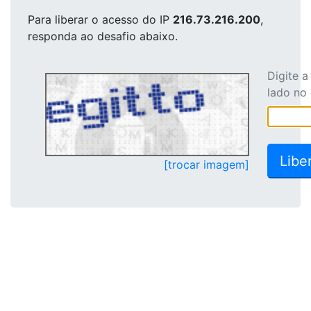
Para liberar o acesso
do IP
216.73.216.200
,
responda ao desafio abaixo.
Digite 
lado no
[trocar imagem]