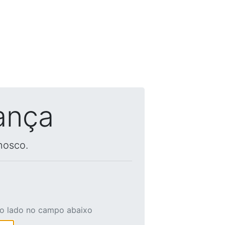
ança
nosco.
ao lado no campo abaixo