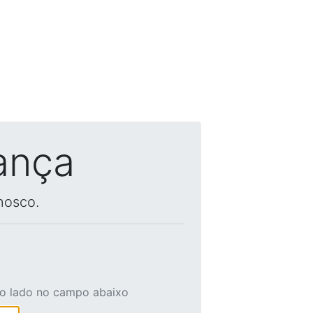
ança
nosco.
ao lado no campo abaixo