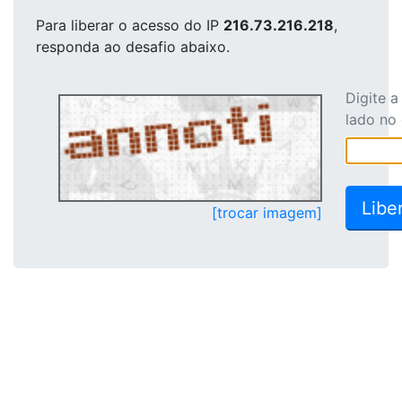
Para liberar o acesso
do IP
216.73.216.218
,
responda ao desafio abaixo.
Digite 
lado no
[trocar imagem]