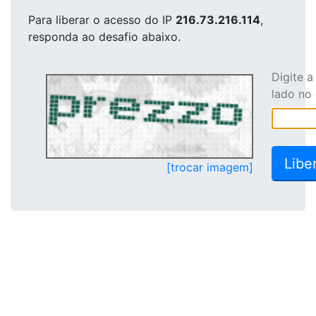
Para liberar o acesso
do IP
216.73.216.114
,
responda ao desafio abaixo.
Digite 
lado no
[trocar imagem]