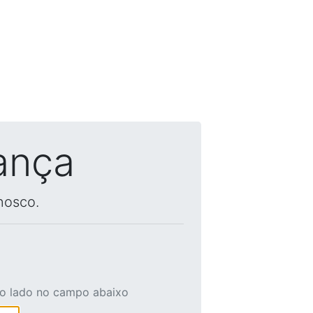
ança
nosco.
ao lado no campo abaixo