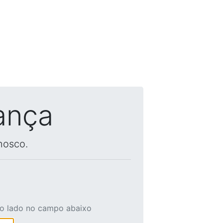
ança
nosco.
ao lado no campo abaixo