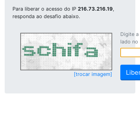
Para liberar o acesso
do IP
216.73.216.19
,
responda ao desafio abaixo.
Digite 
lado no
[trocar imagem]