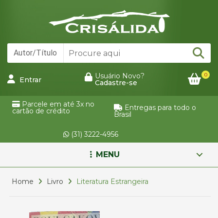
0
Usuário Novo?
Entrar
Cadastre-se
Parcele em até 3x no
Entregas para todo o
cartão de crédito
Brasil
(31) 3222-4956
MENU
Home
Livro
Literatura Estrangeira