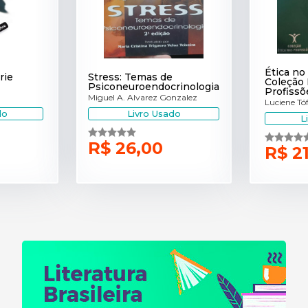
Ética no
rie
Stress: Temas de
Coleção 
Psiconeuroendocrinologia
Profissõ
Miguel A. Alvarez Gonzalez
Luciene Tóf
do
Livro Usado
L
R$ 26,00
R$ 2