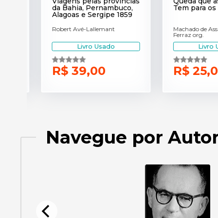
Viagens pelas provincias
Queda que as 
da Bahia, Pernambuco,
Tem para os To
Alagoas e Sergipe 1859
Robert Avé-Lallemant
Machado de Assis / 
Ferraz org.
Livro Usado
Livro Us
R$ 39,00
R$ 25,00
Navegue por Auto