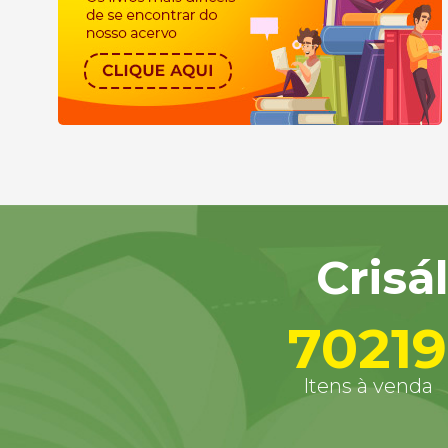
Crisá
70219
Itens à venda