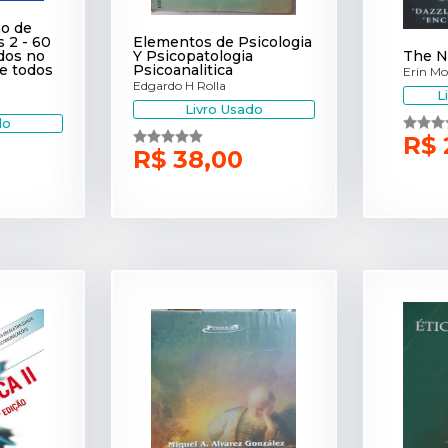
ão de
 2 - 60
Elementos de Psicologia
dos no
Y Psicopatologia
The N
de todos
Psicoanalitica
Erin Mo
Edgardo H Rolla
L
Livro Usado
do
R$ 
R$ 38,00