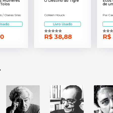
Mulheres
O Destino do Tigre
Ecos de
los
de umb
Oseias Silas
Colleen Houck
Pai Caeta
ado
Livro Usado
R$ 38,88
R$ 3
r