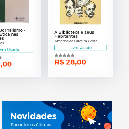
 Jornalismo -
A Biblioteca e seus
Ética nas
Habitantes
es
Américo de Oliveira Costa
oli
Livro Usado
ivro Usado
R$ 28,00
1,00