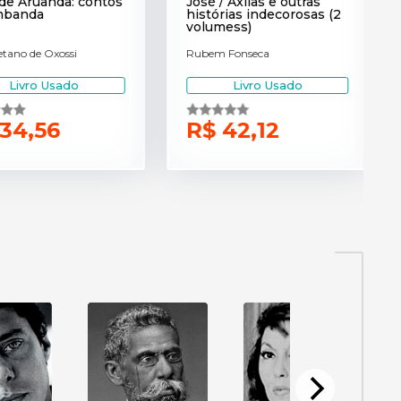
 Aruanda: contos
José / Axilas e outras
anda
histórias indecorosas (2
volumess)
no de Oxossi
Rubem Fonseca
E
Livro Usado
Livro Usado
4,56
R$ 42,12