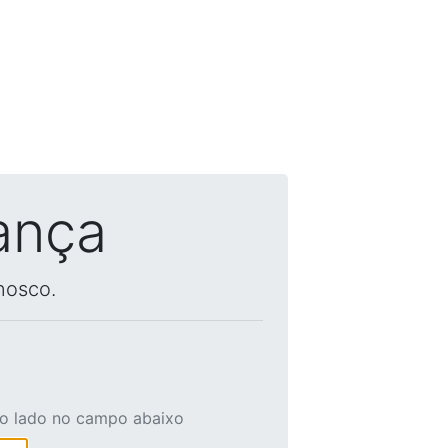
ança
nosco.
ao lado no campo abaixo