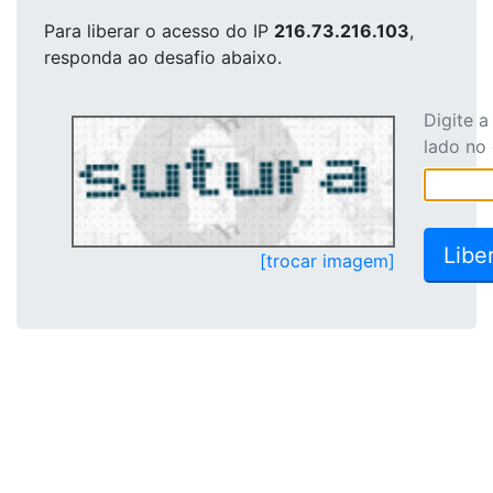
Para liberar o acesso
do IP
216.73.216.103
,
responda ao desafio abaixo.
Digite 
lado no
[trocar imagem]