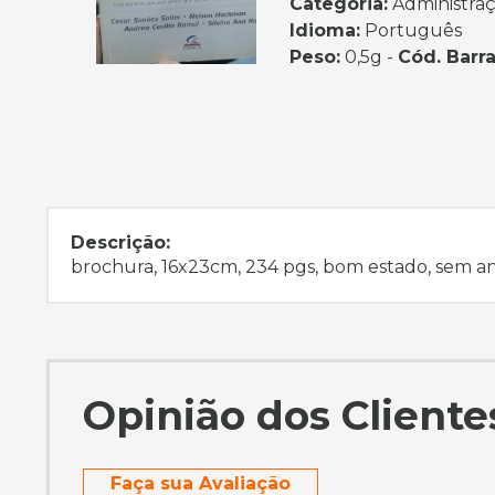
Categoria:
Administraç
Idioma:
Português
Peso:
0,5g -
Cód. Barra
Descrição:
brochura, 16x23cm, 234 pgs, bom estado, sem a
Opinião dos Cliente
Faça sua Avaliação