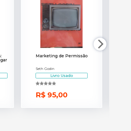
:
Marketing de Permissão
Propag
ugar
a prop
marcas
Seth Godin
Rafael S
Livro Usado
R$ 95,00
R$ 