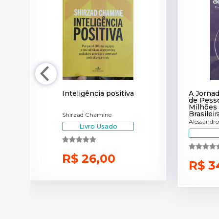
a
Inteligência positiva
A Jornad
de Pess
Milhões
Brasileir
Shirzad Chamine
Alessandro
Livro Usado
R$ 26,00
R$ 3