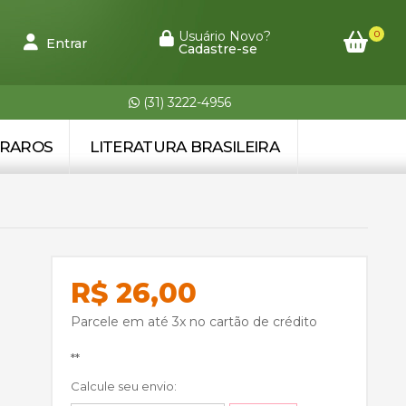
0
Usuário Novo?
Entrar
Cadastre-se
(31) 3222-4956
 RAROS
LITERATURA BRASILEIRA
R$ 26,00
Parcele em até 3x no cartão de crédito
**
Calcule seu envio: