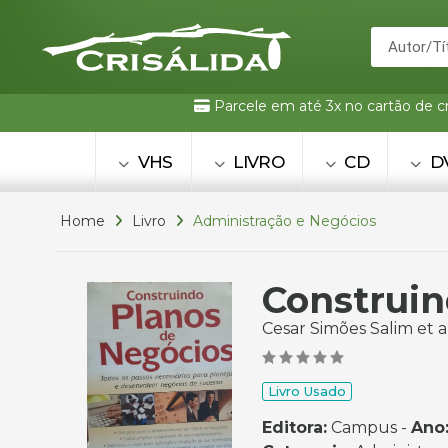
Parcele em até 3x no cartão de c
VHS
LIVRO
CD
D
Home
Livro
Administração e Negócios
Construin
Cesar Simões Salim et al
Livro Usado
Editora:
Campus -
Ano