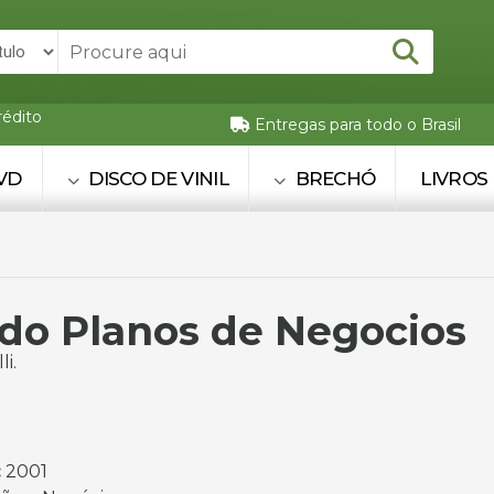
rédito
Entregas para todo o Brasil
VD
DISCO DE VINIL
BRECHÓ
LIVROS
do Planos de Negocios
li.
:
2001