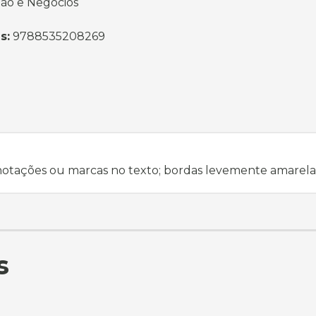
ão e Negócios
s:
9788535208269
notações ou marcas no texto; bordas levemente amarel
s