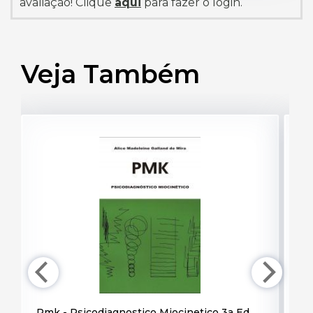
avaliação! Clique
aqui
para fazer o login.
Veja Também
Pmk - Psicodiagnostico Miocinetico 3a Ed,