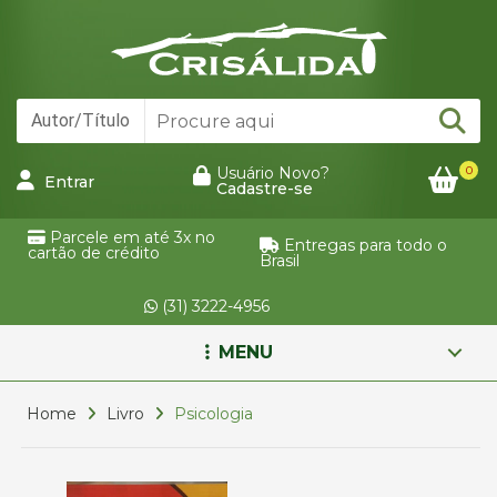
0
Usuário Novo?
Entrar
Cadastre-se
Parcele em até 3x no
Entregas para todo o
cartão de crédito
Brasil
(31) 3222-4956
MENU
Home
Livro
Psicologia