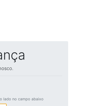
ança
nosco.
ao lado no campo abaixo