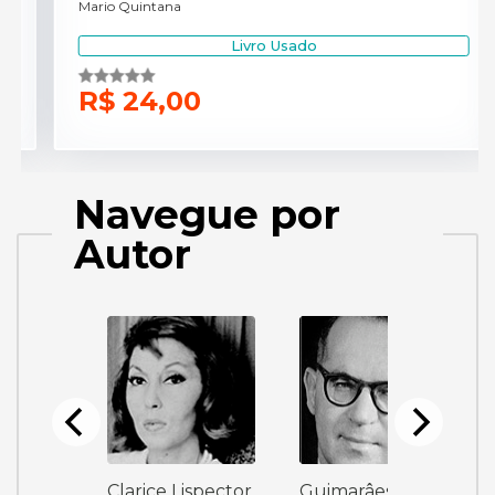
Mendo Henriques / Nazare Barros
Livro Usado
R$ 49,00
Navegue por
Autor
ispector
Guimarâes Rosa
Jorge Amado