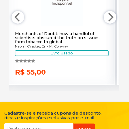
Merchants of Doubt: how a handful of
A 
scientists obscured the truth on sissues
fi
form tobacco to global
po
Naomi Oreskes; Erik M. Conway
And
Livro Usado
R$ 55,00
R
Cadastre-se e receba cupons de desconto,
dicas e inspirações exclusivas por e-mail