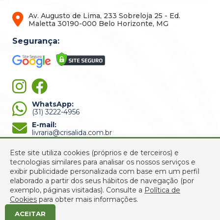
Av. Augusto de Lima, 233 Sobreloja 25 - Ed.
Maletta 30190-000 Belo Horizonte, MG
Segurança:
WhatsApp:
(31) 3222-4956
E-mail:
livraria@crisalida.com.br
Este site utiliza cookies (próprios e de terceiros) e
tecnologias similares para analisar os nossos serviços e
exibir publicidade personalizada com base em um perfil
elaborado a partir dos seus hábitos de navegação (por
exemplo, páginas visitadas).
Consulte a
Política de
© 2022 Crisálida Livraria - Todos os Direitos Reservados -
Cookies
para obter mais informações.
CNPJ: 03.310.289/0001-33
ACEITAR