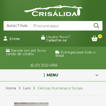
0
Usuário Novo?
Entrar
Cadastre-se
Parcele em até 3x no
Entregas para todo o
cartão de crédito
Brasil
(31) 3222-4956
MENU
Home
Livro
Ciências Humanas e Sociais