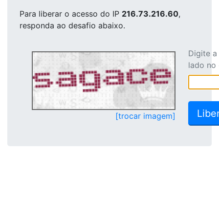
Para liberar o acesso
do IP
216.73.216.60
,
responda ao desafio abaixo.
Digite 
lado no
[trocar imagem]