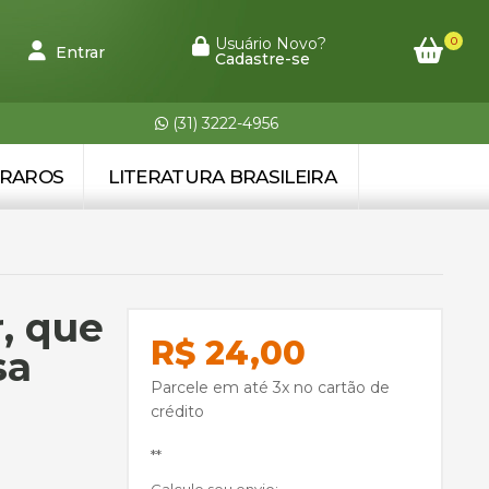
0
Usuário Novo?
Entrar
Cadastre-se
(31) 3222-4956
 RAROS
LITERATURA BRASILEIRA
r, que
R$ 24,00
sa
Parcele em até 3x no cartão de
crédito
**