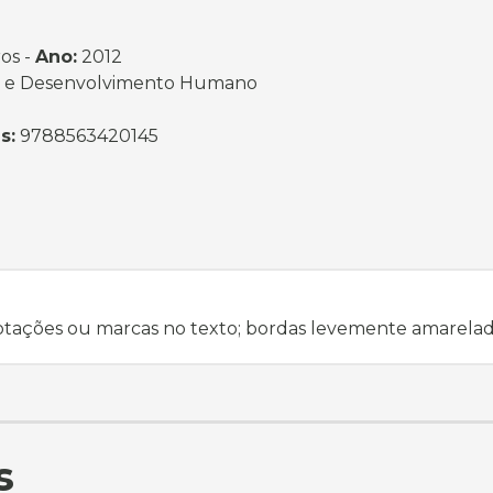
os -
Ano:
2012
 e Desenvolvimento Humano
s:
9788563420145
notações ou marcas no texto; bordas levemente amarela
s