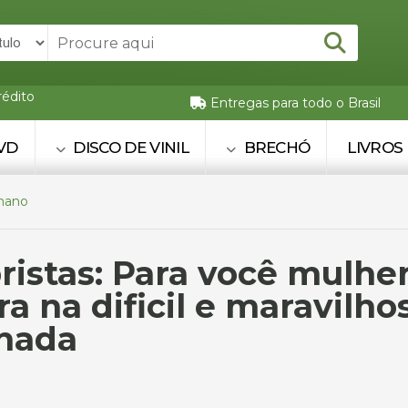
rédito
Entregas para todo o Brasil
VD
DISCO DE VINIL
BRECHÓ
LIVROS
mano
bristas: Para você mulhe
ra na dificil e maravilho
rnada