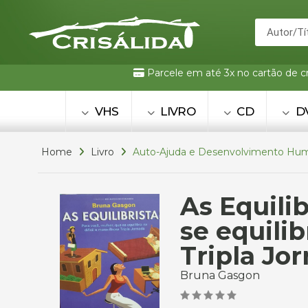
Parcele em até 3x no cartão de c
VHS
LIVRO
CD
D
Home
Livro
Auto-Ajuda e Desenvolvimento Hu
As Equili
se equilib
Tripla Jo
Bruna Gasgon