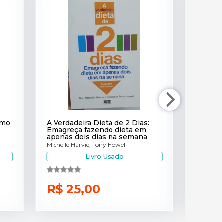
omo
A Verdadeira Dieta de 2 Dias:
Bata à 
Emagreça fazendo dieta em
chaves 
apenas dois dias na semana
viver 
Michelle Harvie; Tony Howell
Jeffrey 
Livro Usado
R$ 25,00
R$ 