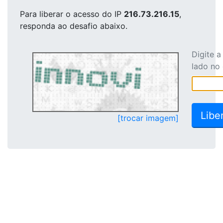
Para liberar o acesso
do IP
216.73.216.15
,
responda ao desafio abaixo.
Digite 
lado no
[trocar imagem]