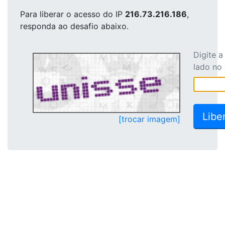
Para liberar o acesso
do IP
216.73.216.186
,
responda ao desafio abaixo.
Digite 
lado no
[trocar imagem]