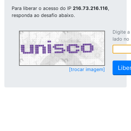
Para liberar o acesso
do IP
216.73.216.116
,
responda ao desafio abaixo.
Digite 
lado no
[trocar imagem]