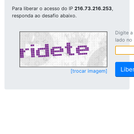
Para liberar o acesso
do IP
216.73.216.253
,
responda ao desafio abaixo.
Digite 
lado no
[trocar imagem]