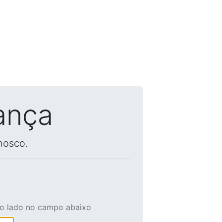
ança
nosco.
ao lado no campo abaixo