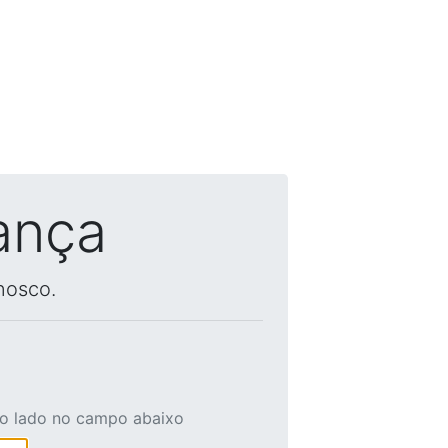
ança
nosco.
ao lado no campo abaixo