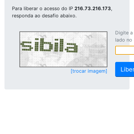
Para liberar o acesso
do IP
216.73.216.173
,
responda ao desafio abaixo.
Digite 
lado no
[trocar imagem]