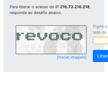
Para liberar o acesso
do IP
216.73.216.218
,
responda ao desafio abaixo.
Digite 
lado no
[trocar imagem]